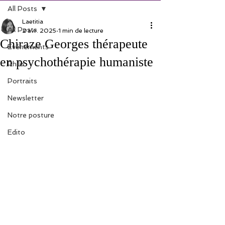
All Posts
Laetitia
All Posts
2 avr. 2025
1 min de lecture
Chiraze Georges thérapeute
Evénements
en psychothérapie humaniste
Philo
Portraits
Newsletter
Notre posture
Edito