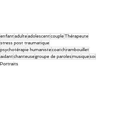
enfant
adulte
adolescent
couple
Thérapeute
stress post traumatique
psychotérapie humaniste
coatch
rambouillet
aidant
chanteuse
groupe de paroles
musique
soi
Portraits
Voir tout
Posts récents