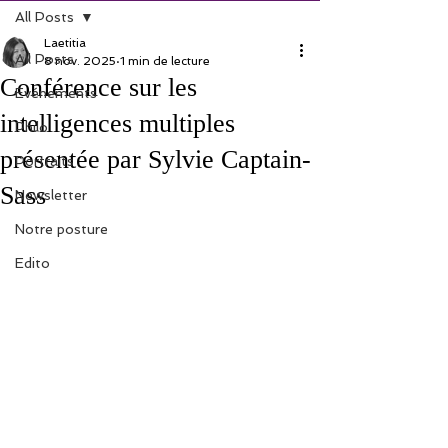
All Posts
Laetitia
All Posts
8 nov. 2025
1 min de lecture
Conférence sur les
Evénements
intelligences multiples
Philo
présentée par Sylvie Captain-
Portraits
Sass
Newsletter
Notre posture
Edito