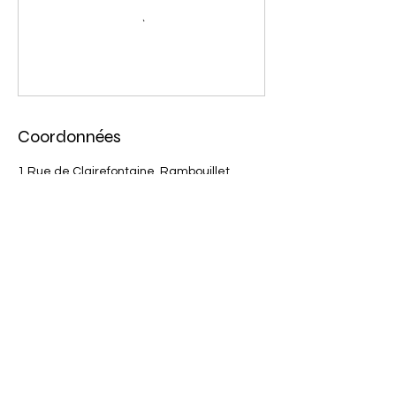
Coordonnées
1 Rue de Clairefontaine, Rambouillet,
France
0665784637
laetitia.ettori@lancrage.info
Nous suivre