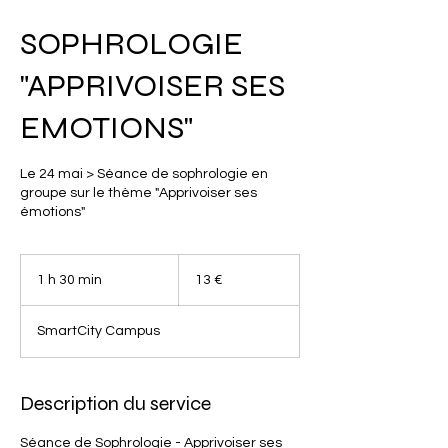
SOPHROLOGIE
"APPRIVOISER SES
EMOTIONS"
Le 24 mai > Séance de sophrologie en
groupe sur le thème "Apprivoiser ses
émotions"
13
euros
1 h 30 min
1
13 €
3
0
SmartCity Campus
m
i
n
Description du service
Séance de Sophrologie - Apprivoiser ses