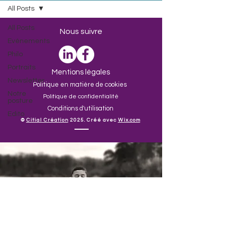
All Posts
All Posts
Nous suivre
Evénements
Philo
Portraits
Mentions légales
Newsletter
Politique en matière de cookies
Notre
Politique de confidentialité
posture
Conditions d'utilisation
Edito
​©
Citial Création
2025. Créé avec
Wix.com