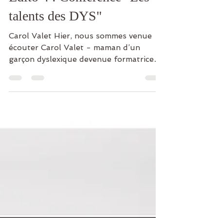
Edito 4 : Conférence "Les
talents des DYS"
Carol Valet Hier, nous sommes venue
écouter Carol Valet - maman d’un
garçon dyslexique devenue formatrice
de la méthode @davis - parler des
talents de nos enfants DYS, découvrir
que nos enfants DYS sont les dignes
héritiers de leur parents – chouette de
le savoir pour mieux soutenir nos
enfants -, prendre conscience que notre
société a encore besoin de mettre nos
enfants dans ces trop nombreuses cases
(dyslexie, dysorthographie, dyspraxie,
dyscalculie,…) pour adapter les appr