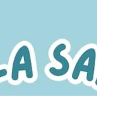
intrapersonnelle + visuelle + créative +
mathématique + musicale +
kinesthésique + naturaliste. Elle nous a
proposé d'aller à la rencontre des
nôtres, convaincue qu'on les a toutes.
El