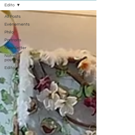
Edito
All Posts
Evénements
Philo
Portraits
Newsletter
Notre
posture
Edito