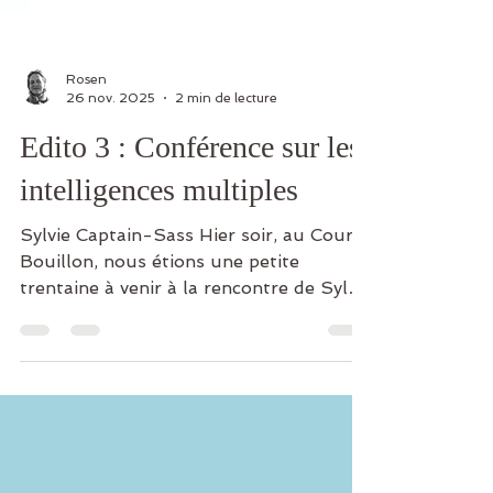
Rosen
26 nov. 2025
2 min de lecture
Edito 3 : Conférence sur les
intelligences multiples
Sylvie Captain-Sass Hier soir, au Court-
Bouillon, nous étions une petite
trentaine à venir à la rencontre de Sylvie
Captain-Sass qui, en tant que neuro-
artiste, nous a parlé de nos multiples
potentialités en nous rappelant nos 10
intelligences multiples : sensible +
verbale + interpersonnelle +