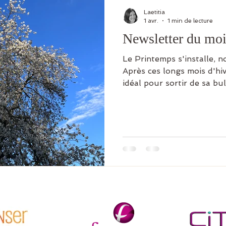
Laetitia
1 avr.
1 min de lecture
Newsletter du moi
Le Printemps s'installe, n
Après ces longs mois d'hiv
idéal pour sortir de sa bul
dans nos journées ! À l'Ancrage, nous vous
proposons ce mois-ci un 
nouveautés pour vous ac
dans cette nouvelle saiso