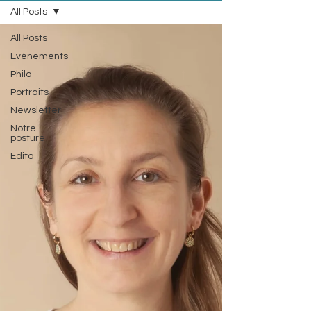
All Posts
All Posts
Evénements
Philo
Portraits
Newsletter
Notre
posture
Edito