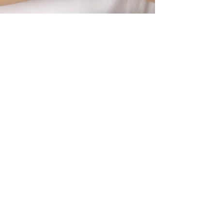
Citial Van Wersch Bocher
30 juin 2025
1 min de lecture
Virginie Lenoble
Je suis Virginie, professeur de yoga. Je
propose des séances de yoga adaptés à
tous (adultes, seniors, ados, enfants,
parents/enfants) et des
accompagnements en yogatherapie
(discipline qui adapte les outils du yoga
aux besoins spécifiques de chaque
personne). Je ne propose pas un "yoga
Nous suivre
performance " mais un "yoga ressource"
pour viser plus de bien être. Les séances