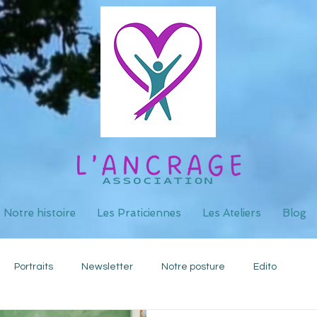
Notre histoire
Les Praticiennes
Les Ateliers
Blog
Portraits
Newsletter
Notre posture
Edito