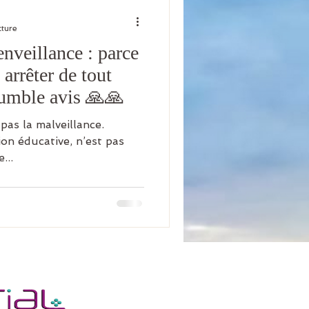
cture
enveillance : parce
 arrêter de tout
umble avis 🙏🙏
ion éducative, n’est pas
...