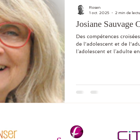
Rosen
1 oct. 2025
2 min de lect
Josiane Sauvage 
Des compétences croisées au servic
de l'adolescent et de l'adulte. Je reçois en
l’adolescent et l’adulte e
construction de soi. Et je
hospitalier où parfois, face
parle » fort.