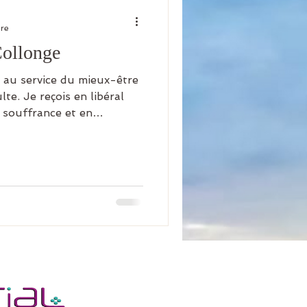
ure
Collonge
e du mieux-être
 libéral
n souffrance et en
 consulte en milieu
 à l’indicible, le corps «