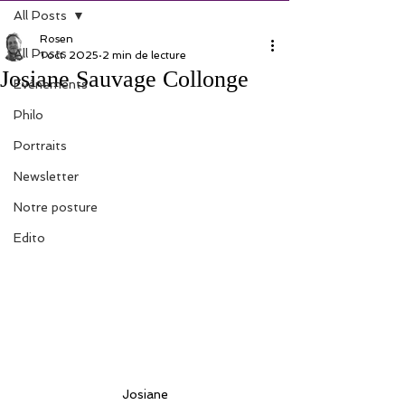
All Posts
Rosen
All Posts
1 oct. 2025
2 min de lecture
Josiane Sauvage Collonge
Evénements
Philo
Portraits
Newsletter
Notre posture
Edito
Josiane