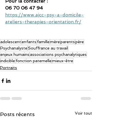
Pour la contacter :
06 70 06 47 94
https://www.ajcc-psy-a-domicile-
ateliers-therapies-orientation.fr/
adolescent
enfants
famille
mère
parents
père
Psychanalyste
Souffrance au travail
enjeux humains
associations psychanalytiques
indicible
fonction paternelle
mieux-être
Portraits
Voir tout
Posts récents