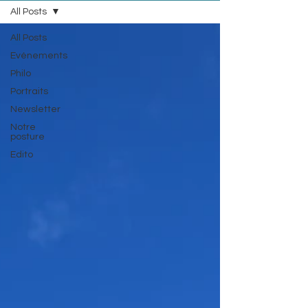
All Posts
All Posts
Evénements
Philo
Portraits
Newsletter
Notre
posture
Edito