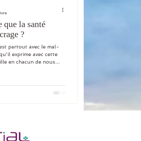
ture
 que la santé
crage ?
est partout avec le mal-
l qu'il exprime avec cette
aille en chacun de nous
 lumineux existe.