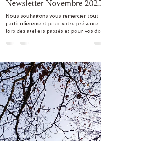
Laetitia
1 nov. 2025
7 min de lecture
Newsletter Novembre 2025
Nous souhaitons vous remercier tout
particulièrement pour votre présence
lors des ateliers passés et pour vos dons
qui nous permettent d’améliorer petit à
petit les locaux de l’association. Nous
sommes heureux de vous présenter les
prochains ateliers du mois de novembre,
séances et conférences proposés par
l’association L’Ancrage à Smart City
Campus, Rambouillet. Découvrez des
moments de partage, de découverte et
de bien-être pour petits et grands !