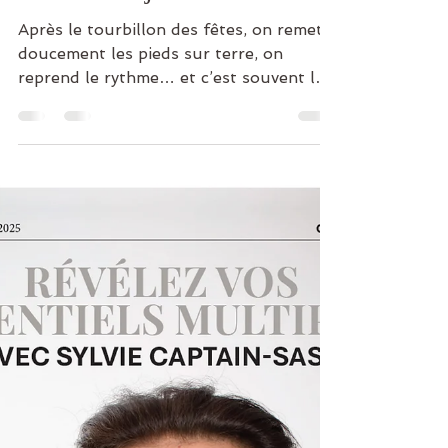
Newsletter janvier 2026
Après le tourbillon des fêtes, on remet
doucement les pieds sur terre, on
reprend le rythme… et c’est souvent là
que remontent les questions, les bonnes
résolutions, les envies de prendre soin
de soi et de sa famille. Dans cette
newsletter, vous trouverez le
programme de nos ateliers de janvier :
des temps pour souffler, comprendre,
partager, et repartir avec des outils
concrets pour le quotidien. Que vous
soyez déjà venu·es à L’Ancrage ou que
vous nous découvriez, vo