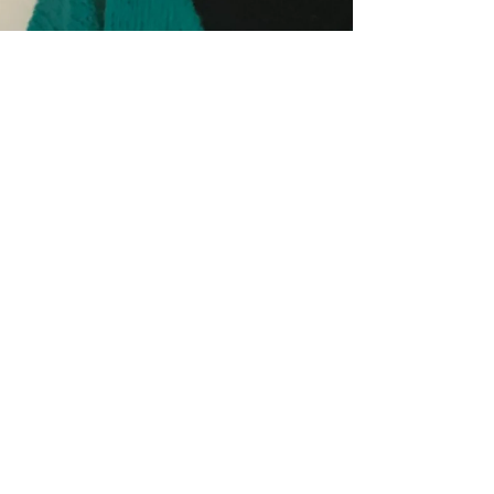
Rosen
29 sept. 2025
2 min de lecture
Clémence Vitroly
je m’appelle Clémence, je suis
accompagnante en éducation
kinesthésique. L’éducation
kinesthésique comprends de
nombreuses techniques