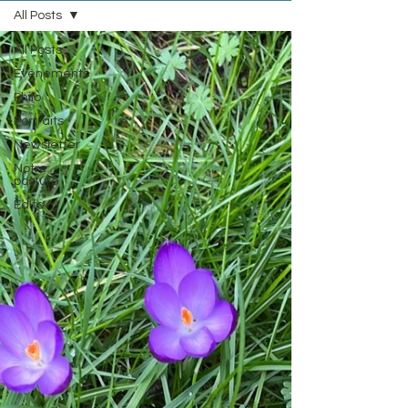
All Posts
All Posts
Evénements
Philo
Portraits
Newsletter
Notre
posture
Edito