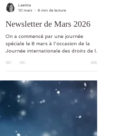
Laetitia
10 mars
6 min de lecture
Newsletter de Mars 2026
On a commencé par une journée
spéciale le 8 mars à l'occasion de la
Journée internationale des droits de la
femme! Un programme tout au long de
la journée pour prendre soin de vous et
mettre à l'honneur chaque femme
incroyable que vous êtes. Et puis d'ici
quelques jours le printemps pointera le
bout de son nez. Le printemps est
toujours symbole de renouveau. Il vient
insuffler un nouveau souffle, une
nouvelle énergie. Le printemps est aussi
le moment de semer vos petite