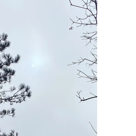
artiste, nous a parlé de nos multiples
potentialités en nous rappelant nos 10
intelligences multiples : sensible +
verbale + interpersonnelle +
intrapersonnelle + visuelle + créative +
mathématique + musicale +
kinesthésique + naturaliste. Elle nous a
proposé d'aller à la rencontre des
nôtres, convaincue qu'on les a toutes.
El